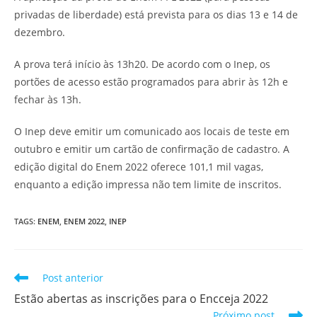
privadas de liberdade) está prevista para os dias 13 e 14 de
dezembro.
A prova terá início às 13h20. De acordo com o Inep, os
portões de acesso estão programados para abrir às 12h e
fechar às 13h.
O Inep deve emitir um comunicado aos locais de teste em
outubro e emitir um cartão de confirmação de cadastro. A
edição digital do Enem 2022 oferece 101,1 mil vagas,
enquanto a edição impressa não tem limite de inscritos.
TAGS:
ENEM
,
ENEM 2022
,
INEP
Ler
Post anterior
mais
Estão abertas as inscrições para o Encceja 2022
artigos
Próximo post