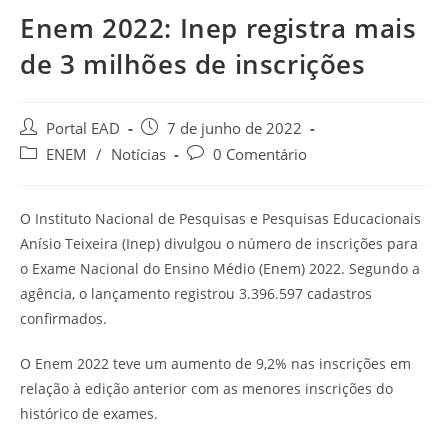
Enem 2022: Inep registra mais
de 3 milhões de inscrições
Autor
Post
Portal EAD
7 de junho de 2022
do
publicado:
Categoria
Comentários
ENEM
/
Notícias
0 Comentário
post:
do
do
post:
post:
O Instituto Nacional de Pesquisas e Pesquisas Educacionais
Anísio Teixeira (Inep) divulgou o número de inscrições para
o Exame Nacional do Ensino Médio (Enem) 2022. Segundo a
agência, o lançamento registrou 3.396.597 cadastros
confirmados.
O Enem 2022 teve um aumento de 9,2% nas inscrições em
relação à edição anterior com as menores inscrições do
histórico de exames.