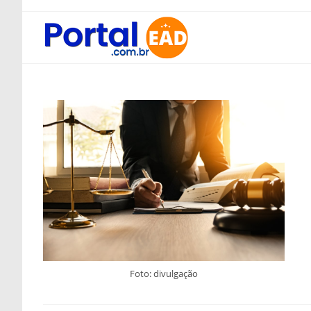
Ir
para
o
conteúdo
Foto: divulgação